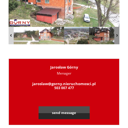
Jarosław Górny
Menager
jaroslaw@gorny.nieruchomosci.pl
503 007 477
send message