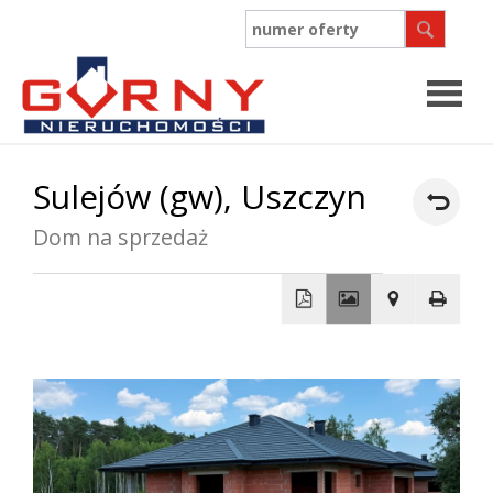
Strona
Sulejów (gw),
Uszczyn
główn
Dom na sprzedaż
O
firmie
Współpr
+
−
Oferty
Zgłosz