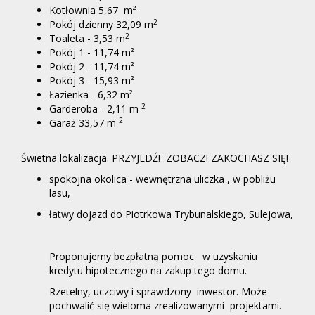
Kotłownia 5,67 m²
2
Pokój dzienny 32,09 m
2
Toaleta - 3,53 m
Pokój 1 - 11,74 m²
Pokój 2 - 11,74 m²
Pokój 3 - 15,93 m²
Łazienka - 6,32 m²
2
Garderoba - 2,11 m
2
Garaż 33,57 m
Świetna lokalizacja. PRZYJEDŹ! ZOBACZ! ZAKOCHASZ SIĘ!
spokojna okolica - wewnętrzna uliczka , w pobliżu
lasu,
łatwy dojazd do Piotrkowa Trybunalskiego, Sulejowa,
Proponujemy bezpłatną pomoc w uzyskaniu
kredytu hipotecznego na zakup tego domu.
Rzetelny, uczciwy i sprawdzony inwestor. Może
pochwalić się wieloma zrealizowanymi projektami.