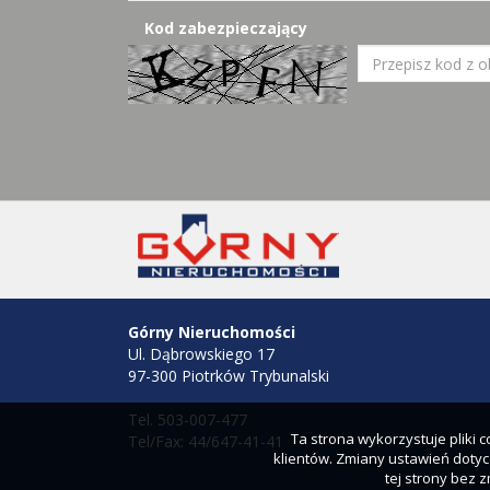
Kod zabezpieczający
Górny Nieruchomości
Ul. Dąbrowskiego 17
97-300 Piotrków Trybunalski
Tel. 503-007-477
Ta strona wykorzystuje pliki
Tel/Fax: 44/647-41-41
klientów. Zmiany ustawień dotyc
tej strony bez 