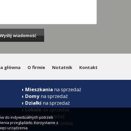
na główna
O firmie
Notatnik
Kontakt
Mieszkania
na sprzedaż
Domy
na sprzedaż
Działki
na sprzedaż
Lokale
na sprzedaż
Hale
na sprzedaż
sów do indywidualnych potrzeb
Obiekty
na sprzedaż
enia przeglądarki. Korzystanie z
ięci urządzenia.