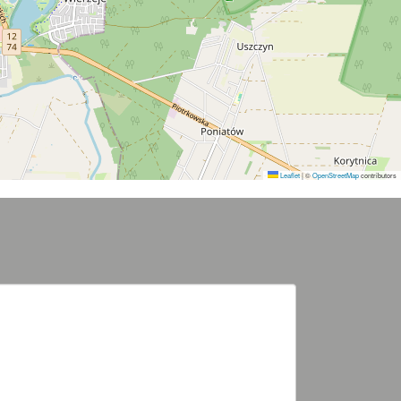
Leaflet
|
©
OpenStreetMap
contributors