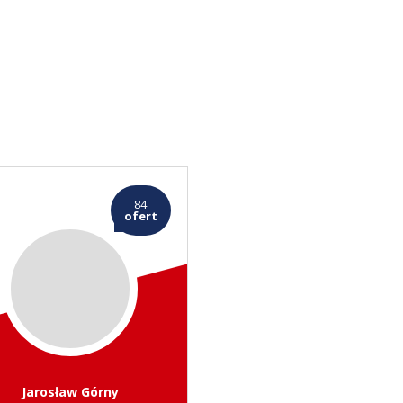
84
ofert
Jarosław Górny