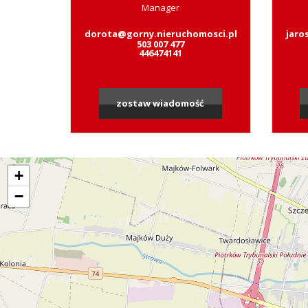
Manager
dorota@gorny.nieruchomosci.pl
jaro
503 007 477
446474141
zostaw wiadomość
+
−