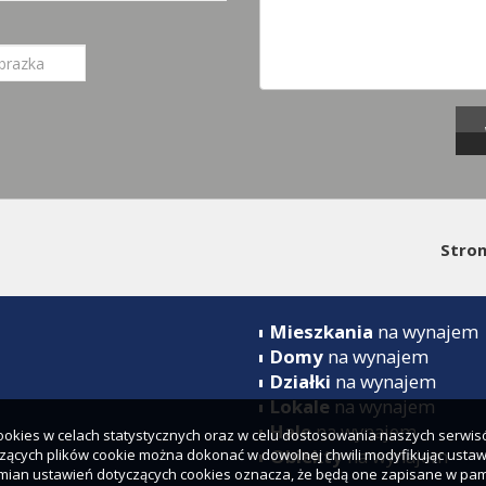
Stro
Mieszkania
na wynajem
Domy
na wynajem
Działki
na wynajem
Lokale
na wynajem
Hale
na wynajem
 cookies w celach statystycznych oraz w celu dostosowania naszych serwi
Obiekty
na wynajem
zących plików cookie można dokonać w dowolnej chwili modyfikując ustawi
zmian ustawień dotyczących cookies oznacza, że będą one zapisane w pam