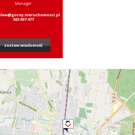
Menager
slaw@gorny.nieruchomosci.pl
503 007 477
zostaw wiadomość