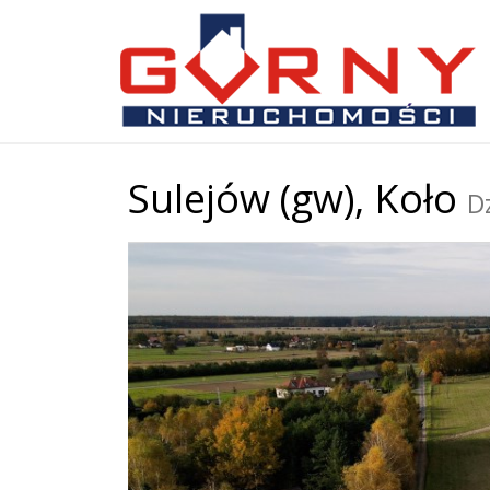
Sulejów (gw),
Koło
D