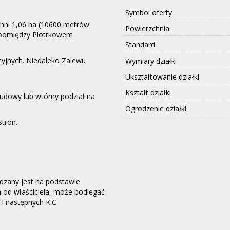
Symbol oferty
hni 1,06 ha (10600 metrów
Powierzchnia
(pomiędzy Piotrkowem
Standard
cyjnych. Niedaleko Zalewu
Wymiary działki
Ukształtowanie działki
Kształt działki
udowy lub wtórny podział na
Ogrodzenie działki
stron.
ądzany jest na podstawie
h od właściciela, może podlegać
6 i następnych K.C.