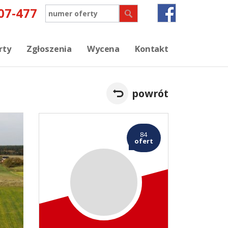
rty
Zgłoszenia
Wycena
Kontakt
powrót
84
ofert