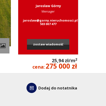
Jarosław Górny
Menager
jaroslaw@gorny.nieruchomosci.pl
503 007 477
zostaw wiadomość
2
25,94 zł/m
275 000 zł
cena:
Dodaj do notatnika