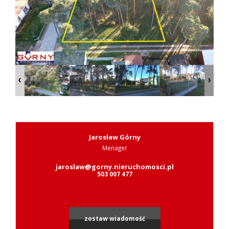
Zgłoś
nieruch
Zgłoś
poszuki
Jarosław Górny
Menager
jaroslaw@gorny.nieruchomosci.pl
Zapytaj
503 007 477
o
zostaw wiadomość