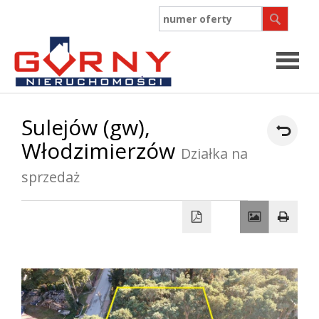
Strona
Sulejów (gw),
Włodzimierzów
główn
Działka na
O
sprzedaż
firmie
Współpr
Oferty
Zgłosz