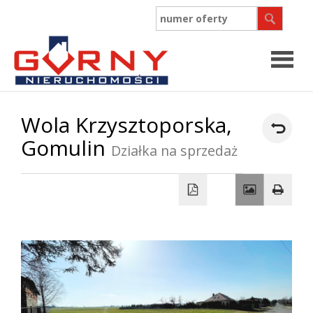
Strona
Wola Krzysztoporska,
Gomulin
główn
Działka na sprzedaż
O
firmie
Współpr
Oferty
Zgłosz