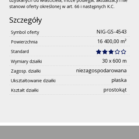
uzyskanych od właściciela, może podlegać aktualizacji i nie
stanowi oferty określonej w art. 66 i następnych K.C.
Szczegóły
NIG-GS-4543
Symbol oferty
16 400,00 m²
Powierzchnia
Standard
30 x 600 m
Wymiary działki
niezagospodarowana
Zagosp. działki
płaska
Ukształtowanie działki
prostokąt
Kształt działki