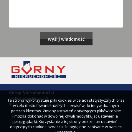
Górny Nieruchomości
Ul. Dąbrowskiego 17
Ta strona wykorzystuje pliki cookies w celach statystycznych oraz
97-300 Piotrków Trybunalski
w celu dostosowania naszych serwisów do indywidualnych
potrzeb klientów. Zmiany ustawień dotyczących plików cookie
można dokonać w dowolnej chwili modyfikując ustawienia
Tel. 503-007-477
przeglądarki. Korzystanie z tej strony bez zmian ustawień
Tel/Fax: 44/647-41-41
dotyczących cookies oznacza, że będą one zapisane w pamięci