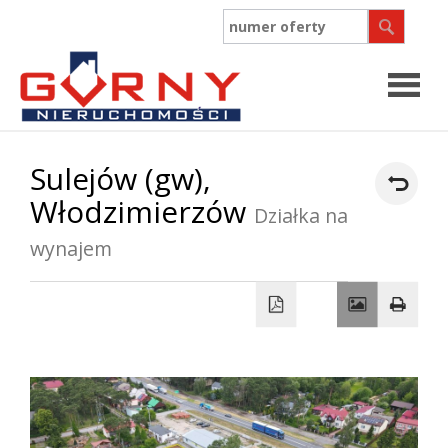
Strona
Sulejów (gw),
Włodzimierzów
główn
Działka na
O
wynajem
firmie
Współpr
Oferty
Zgłosz