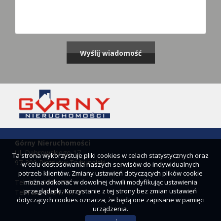
Górny Nieruchomości
Ul. Dąbrowskiego 17
Ta strona wykorzystuje pliki cookies w celach statystycznych oraz
97-300 Piotrków Trybunalski
w celu dostosowania naszych serwisów do indywidualnych
potrzeb klientów. Zmiany ustawień dotyczących plików cookie
można dokonać w dowolnej chwili modyfikując ustawienia
Tel. 503-007-477
przeglądarki. Korzystanie z tej strony bez zmian ustawień
Tel/Fax: 44/647-41-41
dotyczących cookies oznacza, że będą one zapisane w pamięci
urządzenia.