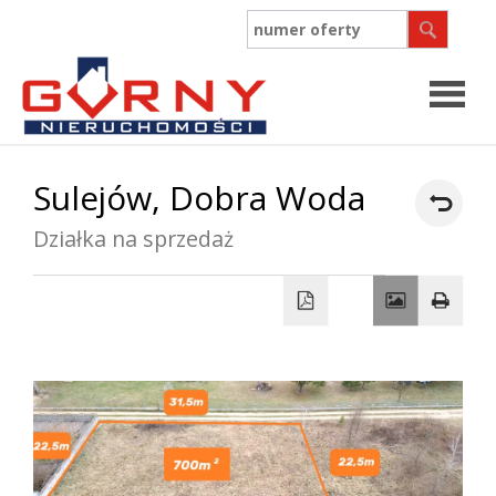
Strona
Sulejów,
Dobra Woda
główn
Działka na sprzedaż
O
firmie
Współpr
Oferty
Zgłosz