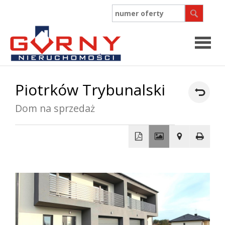
Strona
Piotrków Trybunalski
główn
Dom na sprzedaż
O
firmie
Współpr
+
−
Oferty
Zgłosz