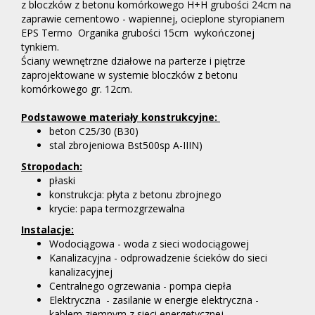
z bloczków z betonu komórkowego H+H grubości 24cm na
zaprawie cementowo - wapiennej, ocieplone styropianem
EPS Termo Organika grubości 15cm wykończonej
tynkiem.
Ściany wewnętrzne działowe na parterze i piętrze
zaprojektowane w systemie bloczków z betonu
komórkowego gr. 12cm.
Podstawowe materiały konstrukcyjne:
beton C25/30 (B30)
stal zbrojeniowa Bst500sp A-IIIN)
Stropodach:
płaski
konstrukcja: płyta z betonu zbrojnego
krycie: papa termozgrzewalna
Instalacje:
Wodociągowa - woda z sieci wodociągowej
Kanalizacyjna - odprowadzenie ścieków do sieci
kanalizacyjnej
Centralnego ogrzewania - pompa ciepła
Elektryczna - zasilanie w energie elektryczna -
kablem ziemnym z sieci energetycznej