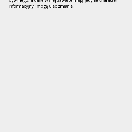
Cywilnego, a dane w niej zawarte mają jedynie charakter
informacyjny i mogą ulec zmianie.