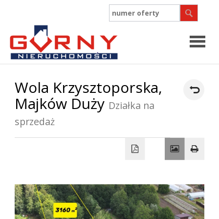
Strona
Wola Krzysztoporska,
Majków Duży
główn
Działka na
O
sprzedaż
firmie
Współpr
Oferty
Zgłosz