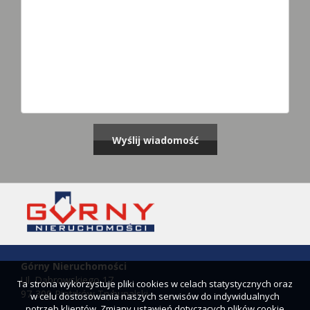
Górny Nieruchomości
Ul. Dąbrowskiego 17
Ta strona wykorzystuje pliki cookies w celach statystycznych oraz
97-300 Piotrków Trybunalski
w celu dostosowania naszych serwisów do indywidualnych
potrzeb klientów. Zmiany ustawień dotyczących plików cookie